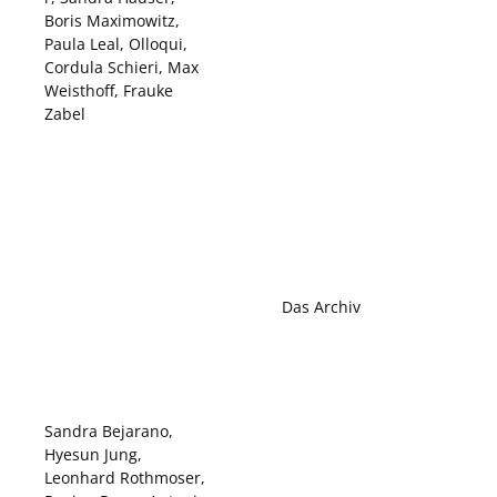
Boris Maximowitz,
Paula Leal, Olloqui,
Cordula Schieri, Max
Weisthoff, Frauke
Zabel
Das Archiv
Sandra Bejarano,
Hyesun Jung,
Leonhard Rothmoser,
Benedikt Gahl, Rupert
Regina Rupp, Antonia
Jörg, Ömer Faruk
Schlenk, Vincent
Kaplan, Agnes Müller,
Vandaele, Hisashi