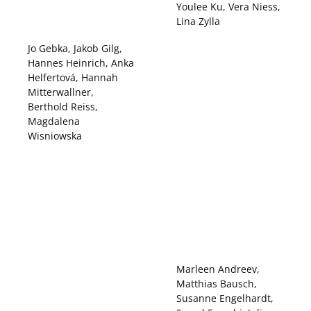
Youlee Ku, Vera Niess,
Lina Zylla
Jo Gebka, Jakob Gilg,
Hannes Heinrich, Anka
Helfertová, Hannah
Mitterwallner,
Berthold Reiss,
Magdalena
Wisniowska
Marleen Andreev,
Matthias Bausch,
Susanne Engelhardt,
Saeed Foroghi, Julia
Pommer, Juliane
Schmidt, Heinz
Schmöller
Yvonne Bosl, Simone
Braitinger, Max James,
Katrin Siebeck, Alix