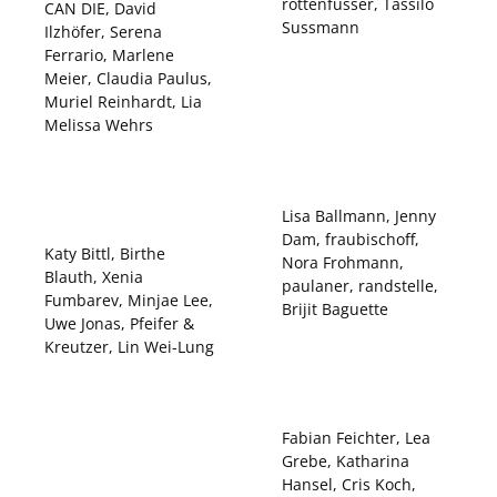
rottenfusser, Tassilo
CAN DIE, David
Sussmann
Ilzhöfer, Serena
Ferrario, Marlene
Meier, Claudia Paulus,
Muriel Reinhardt, Lia
Melissa Wehrs
Lisa Ballmann, Jenny
Dam, fraubischoff,
Katy Bittl, Birthe
Nora Frohmann,
Blauth, Xenia
paulaner, randstelle,
Fumbarev, Minjae Lee,
Brijit Baguette
Uwe Jonas, Pfeifer &
Kreutzer, Lin Wei-Lung
Fabian Feichter, Lea
Grebe, Katharina
Hansel, Cris Koch,