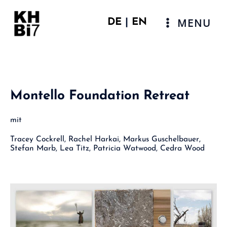
Zum
Inhalt
MENU
DE
|
EN
springen
Main
Menu
Montello Foundation Retreat
mit
Tracey Cockrell, Rachel Harkai, Markus Guschelbauer,
Stefan Marb, Lea Titz, Patricia Watwood, Cedra Wood